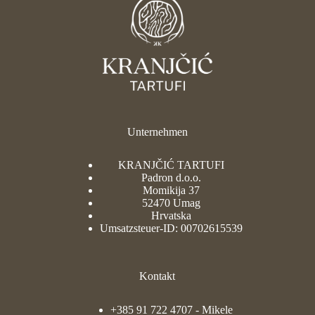
Unternehmen
KRANJČIĆ TARTUFI
Padron d.o.o.
Momikija 37
52470 Umag
Hrvatska
Umsatzsteuer-ID: 00702615539
Kontakt
+385 91 722 4707
- Mikele