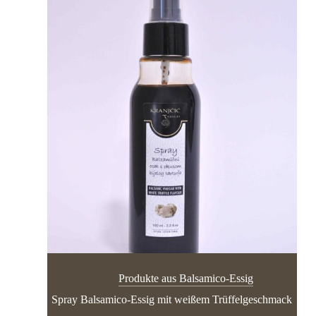
Produkte aus Balsamico-Essig
Spray Balsamico-Essig mit weißem Trüffelgeschmack