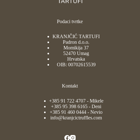
Podaci tvrtke
KRANJČIĆ TARTUFI
Padron d.o.o.
Momikija 37
52470 Umag
Hrvatska
OIB: 00702615539
Kontakt
+385 91 722 4707
- Mikele
+385 95 398 6165
- Deni
+385 91 460 0444
- Nevio
info@kranjcictruffles.com