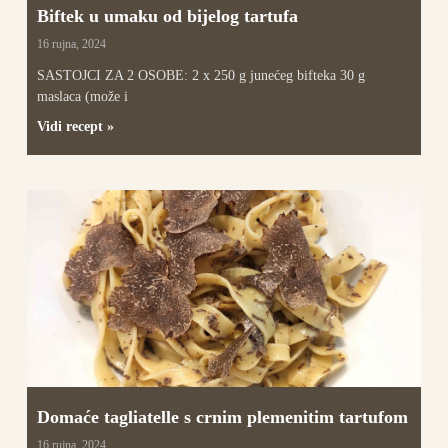
Biftek u umaku od bijelog tartufa
16 rujna, 2024
SASTOJCI ZA 2 OSOBE: 2 x 250 g junećeg bifteka 30 g
maslaca (može i
Vidi recept »
Domaće tagliatelle s crnim plemenitim tartufom
16 rujna, 2024