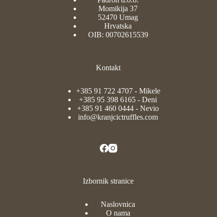
Momikija 37
52470 Umag
Hrvatska
OIB: 00702615539
Kontakt
+385 91 722 4707
- Mikele
+385 95 398 6165
- Deni
+385 91 460 0444
- Nevio
info@kranjcictruffles.com
Izbornik stranice
Naslovnica
O nama