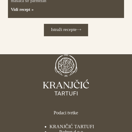
maslaca sir parmezan
Vidi recept »
Istraži recepte
Podaci tvrtke
KRANJČIĆ TARTUFI
Padron d.o.o.