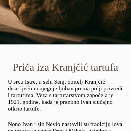
Priča iza Kranjčić tartufa
U srcu Istre, u selu Senj, obitelj Kranjčić
desetljećima njeguje ljubav prema poljoprivredi
i tartufima. Veza s tartufarstvom započela je
1921. godine, kada je pranono Ivan slučajno
otkrio tartufe.
Nono Ivan i sin Nevio nastavili su tradiciju lova
na tartufe, a danas Deni i Mikele, zajedno s