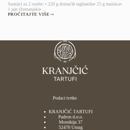
Sastojci za 2 osobe: • 220 g domaćih tagliatella• 25 g maslaca•
1 jaje (žumanjak)•…
PROČITAJTE VIŠE
DOMAĆE
TAGLIATELLE
S
BIJELIM
TARTUFOM
Podaci tvrtke
KRANJČIĆ TARTUFI
Padron d.o.o.
Momikija 37
52470 Umag