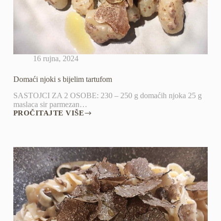
16 rujna, 2024
Domaći njoki s bijelim tartufom
SASTOJCI ZA 2 OSOBE: 230 – 250 g domaćih njoka 25 g
maslaca sir parmezan…
PROČITAJTE VIŠE
DOMAĆI
NJOKI
S
BIJELIM
TARTUFOM