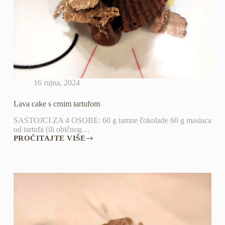
16 rujna, 2024
Lava cake s crnim tartufom
SASTOJCI ZA 4 OSOBE: 60 g tamne čokolade 60 g maslaca
od tartufa (ili običnog…
PROČITAJTE VIŠE
LAVA
CAKE
S
CRNIM
TARTUFOM