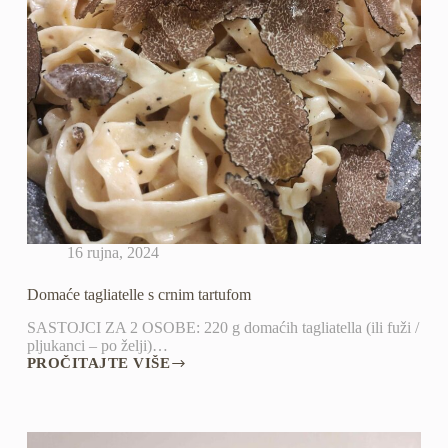
16 rujna, 2024
Domaće tagliatelle s crnim tartufom
SASTOJCI ZA 2 OSOBE: 220 g domaćih tagliatella (ili fuži /
pljukanci – po želji)…
PROČITAJTE VIŠE
DOMAĆE
TAGLIATELLE
S
CRNIM
TARTUFOM