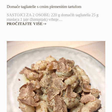
Domaće tagliatelle s crnim plemenitim tartufom
SASTOJCI ZA 2 OSOBE: 220 g domaćih tagliatella 25 g
maslaca 1 jaje (žumanjak) vrhnje…
PROČITAJTE VIŠE
DOMAĆE
TAGLIATELLE
S
CRNIM
PLEMENITIM
TARTUFOM