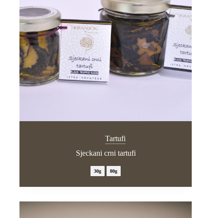
Tartufi
Sjeckani crni tartufi
30g
80g