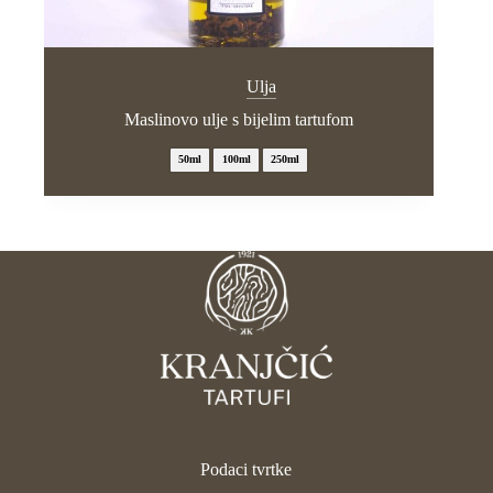
Ulja
Maslinovo ulje s bijelim tartufom
50ml
100ml
250ml
Podaci tvrtke