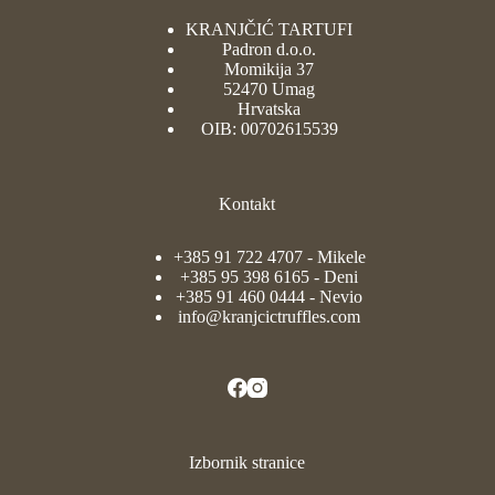
KRANJČIĆ TARTUFI
Padron d.o.o.
Momikija 37
52470 Umag
Hrvatska
OIB: 00702615539
Kontakt
+385 91 722 4707
- Mikele
+385 95 398 6165
- Deni
+385 91 460 0444
- Nevio
info@kranjcictruffles.com
Izbornik stranice