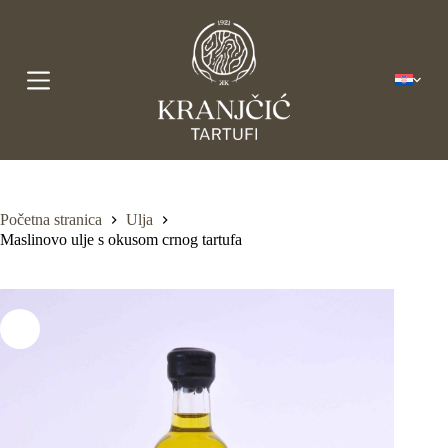
P
r
e
s
k
o
č
i
n
a
s
a
Početna stranica
Ulja
d
Maslinovo ulje s okusom crnog tartufa
r
ž
a
j