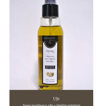
Ulja
Sprej maslinovo ulje s bijelim tartufom