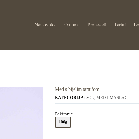
Naslovnica
O nama
Proizvodi
Tartuf
Lo
Med s bijelim tartufom
KATEGORIJA:
SOL, MED I MASLAC
Pakiranje
100g