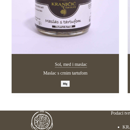
Sol, med i maslac
Maslac s crnim tartufom
80g
Podaci tvr
KR