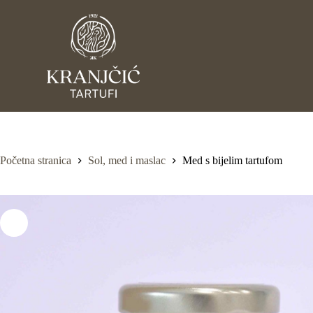
P
r
e
s
k
o
č
i
n
a
s
a
Početna stranica
Sol, med i maslac
Med s bijelim tartufom
d
r
ž
a
j