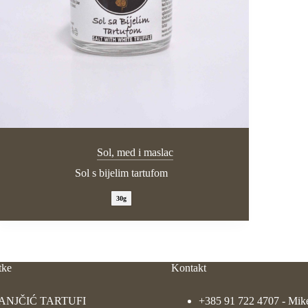
Sol, med i maslac
Sol s bijelim tartufom
30g
tke
Kontakt
ANJČIĆ TARTUFI
+385 91 722 4707
- Mik