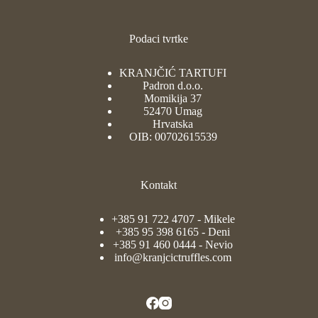
Podaci tvrtke
KRANJČIĆ TARTUFI
Padron d.o.o.
Momikija 37
52470 Umag
Hrvatska
OIB: 00702615539
Kontakt
+385 91 722 4707
- Mikele
+385 95 398 6165
- Deni
+385 91 460 0444
- Nevio
info@kranjcictruffles.com