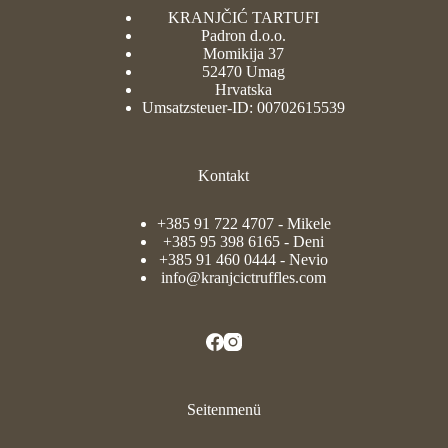
KRANJČIĆ TARTUFI
Padron d.o.o.
Momikija 37
52470 Umag
Hrvatska
Umsatzsteuer-ID: 00702615539
Kontakt
+385 91 722 4707
- Mikele
+385 95 398 6165
- Deni
+385 91 460 0444
- Nevio
info@kranjcictruffles.com
Seitenmenü