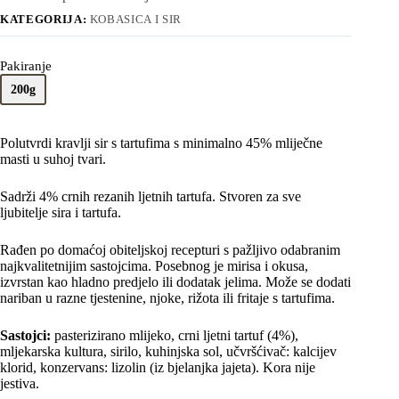
KATEGORIJA:
KOBASICA I SIR
Pakiranje
200g
Polutvrdi kravlji sir s tartufima s minimalno 45% mliječne
masti u suhoj tvari.
Sadrži 4% crnih rezanih ljetnih tartufa. Stvoren za sve
ljubitelje sira i tartufa.
Rađen po domaćoj obiteljskoj recepturi s pažljivo odabranim
najkvalitetnijim sastojcima. Posebnog je mirisa i okusa,
izvrstan kao hladno predjelo ili dodatak jelima. Može se dodati
nariban u razne tjestenine, njoke, rižota ili fritaje s tartufima.
Sastojci:
pasterizirano mlijeko, crni ljetni tartuf (4%),
mljekarska kultura, sirilo, kuhinjska sol, učvršćivač: kalcijev
klorid, konzervans: lizolin (iz bjelanjka jajeta). Kora nije
jestiva.