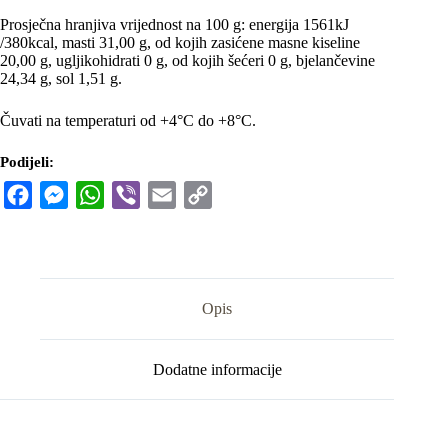
Prosječna hranjiva vrijednost na 100 g: energija 1561kJ
/380kcal, masti 31,00 g, od kojih zasićene masne kiseline
20,00 g, ugljikohidrati 0 g, od kojih šećeri 0 g, bjelančevine
24,34 g, sol 1,51 g.
Čuvati na temperaturi od +4°C do +8°C.
Podijeli:
F
M
W
V
E
C
a
e
h
i
m
o
c
s
a
b
a
p
e
s
t
e
i
y
b
e
s
r
l
L
Opis
o
n
A
i
o
g
p
n
Dodatne informacije
k
e
p
k
r