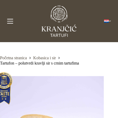
P
r
e
s
k
o
č
i
n
a
s
a
Početna stranica
Kobasica i sir
d
Tartufon – polutvrdi kravlji sir s crnim tartufima
r
ž
a
j