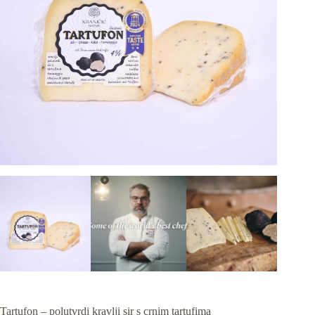
Tartufon – polutvrdi kravlji sir s crnim tartufima