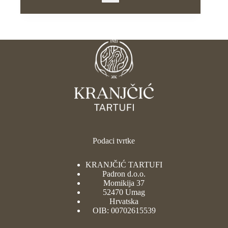
Podaci tvrtke
KRANJČIĆ TARTUFI
Padron d.o.o.
Momikija 37
52470 Umag
Hrvatska
OIB: 00702615539